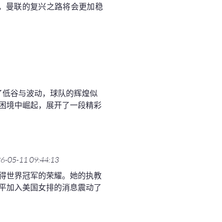
，曼联的复兴之路将会更加稳
了低谷与波动，球队的辉煌似
困境中崛起，展开了一段精彩
6-05-11 09:44:13
得世界冠军的荣耀。她的执教
平加入美国女排的消息震动了