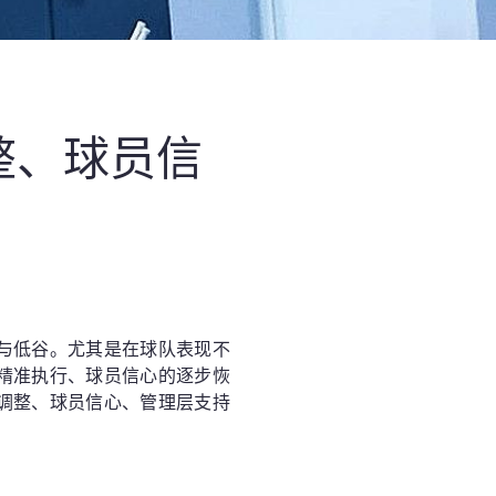
整、球员信
与低谷。尤其是在球队表现不
精准执行、球员信心的逐步恢
调整、球员信心、管理层支持