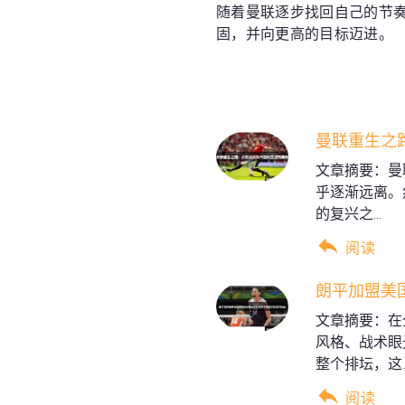
随着曼联逐步找回自己的节
固，并向更高的目标迈进。
曼联重生之
文章摘要：曼
乎逐渐远离。
的复兴之...
阅读
朗平加盟美
文章摘要：在
风格、战术眼
整个排坛，这..
阅读