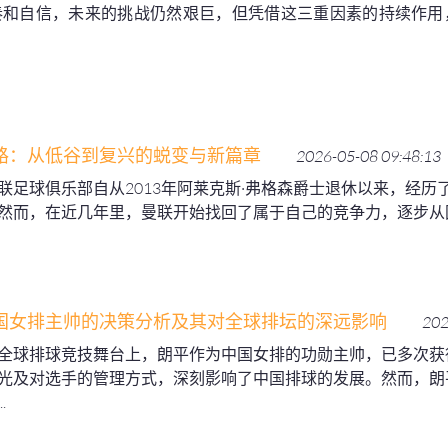
奏和自信，未来的挑战仍然艰巨，但凭借这三重因素的持续作用
路：从低谷到复兴的蜕变与新篇章
2026-05-08 09:48:13
联足球俱乐部自从2013年阿莱克斯·弗格森爵士退休以来，经历
然而，在近几年里，曼联开始找回了属于自己的竞争力，逐步从
国女排主帅的决策分析及其对全球排坛的深远影响
202
全球排球竞技舞台上，朗平作为中国女排的功勋主帅，已多次获
光及对选手的管理方式，深刻影响了中国排球的发展。然而，朗
.