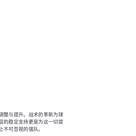
调整与提升。战术的革新为球
层的稳定支持更是为这一切提
上不可忽视的强队。