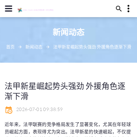
13594780441
新闻动态
六盘水市茄和之涧58号
discouraging@icloud.com
首页
新闻动态
法甲新星崛起势头强劲 外援角色逐渐下滑
法甲新星崛起势头强劲 外援角色逐
渐下滑
2026-07-01 09:38:59
近年来，法甲联赛的竞争格局发生了显著变化，尤其在年轻球
员崛起方面，表现得尤为突出。法甲新星的快速崛起，不仅提