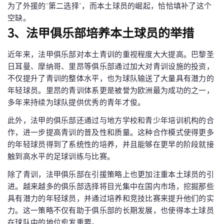
为了外援的“第二选择”，而本土球员的崛起，恰恰填补了这个
空缺。
3、法甲俱乐部培养本土球员的举措
近年来，法甲俱乐部对本土青训的重视程度大大提高。巴黎圣
日耳曼、摩纳哥、里昂等俱乐部通过加大对青训设施的投资，
不仅提升了青训的整体水平，也为球队输送了大量具有潜力的
年轻球员。里昂的青训体系更是被誉为欧洲最为成功的之一，
多年来持续为球队提供优秀的青年才俊。
此外，法甲的俱乐部还通过与地方学校和青少年培训机构的合
作，进一步提高青训的普及性和质量。这种合作模式使得更多
的年轻球员得到了系统性的培养，并且能够在更早的阶段就接
触到高水平的足球训练与比赛。
除了青训，法甲俱乐部在引援策略上也更加注重本土球员的引
进。越来越多的俱乐部选择将目光集中在国内市场，挖掘那些
具有潜力的年轻球员，并通过培养和竞技比赛来提升他们的实
力。这一策略不仅有助于俱乐部的长期发展，也使得本土球员
在球队中的地位愈发重要。