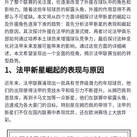
升了整个联赛的关注度，也逐渐改变了外援在球队中的角色和
影响力。随着这些年轻球员的崭露头角，外援的作用显得不再
那么不可或缺。本文将从四个方面详细探讨法甲新星的崛起以
及外援角色逐渐下滑的趋势：首先分析法甲新星的表现和崛起
的原因，其次探讨外援在法甲的逐渐式微，再者讨论法甲俱乐
部如何通过培养本土球员来增强球队竞争力，最后探讨这种变
化对法甲未来发展可能带来的影响。通过这些方面的详细阐
述，本文希望呈现出一个全面的视角，揭示法甲联赛当前的转
型趋势。
1、法甲新星崛起的表现与原因
近年来，法甲联赛涌现出一批具有世界级潜力的年轻球员，他
们的出现使得法甲的竞技水平和吸引力不断提升。从姆巴佩到
恩昆库，再到卡马文加等一众新星，他们在联赛中崭露头角，
迅速成为各大豪门的目标。特别是在姆巴佩的带领下，法甲的
新星们不仅在国内联赛中表现优异，还在欧洲赛场上大放异
彩。