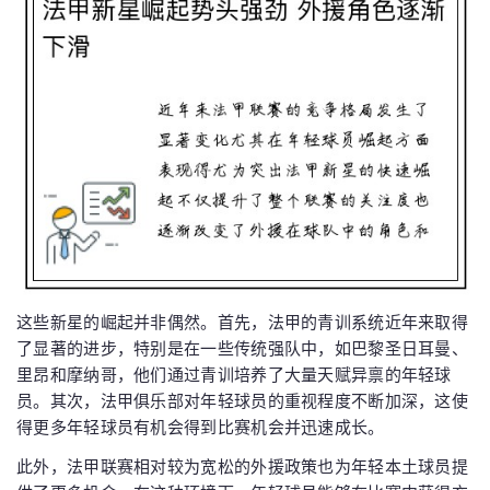
这些新星的崛起并非偶然。首先，法甲的青训系统近年来取得
了显著的进步，特别是在一些传统强队中，如巴黎圣日耳曼、
里昂和摩纳哥，他们通过青训培养了大量天赋异禀的年轻球
员。其次，法甲俱乐部对年轻球员的重视程度不断加深，这使
得更多年轻球员有机会得到比赛机会并迅速成长。
此外，法甲联赛相对较为宽松的外援政策也为年轻本土球员提