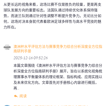
从更长远的视角来看，这场比赛不仅是胜负的较量，更是两支
球队发展方向的重要标志。法国队通过持续优化体系保持强
势，而波兰队则通过针对性调整不断提升竞争力。无论比分如
何，这场对决本身就代表着欧洲足球多样性与高水平竞技的魅
力所在。
澳洲杯水平评估方法与赛事竞争力综合分析深度全方位指
南研判手册
2025-12-16 09:52:26
本篇文章围绕《澳洲杯水平评估方法与赛事竞争力综合分
析深度全方位指南研判手册》展开，旨在以系统化视角梳
理赛事水平衡量体系的理论框架、指标构成、应用实践以
及未来优化方向。文章首先对手册核心内容进行概括，
再...
阅读