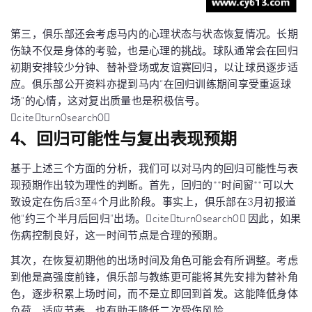
第三，俱乐部还会考虑马内的心理状态与状态恢复情况。长期
伤缺不仅是身体的考验，也是心理的挑战。球队通常会在回归
初期安排较少分钟、替补登场或友谊赛回归，以让球员逐步适
应。俱乐部公开资料亦提到马内“在回归训练期间享受重返球
场”的心情，这对复出质量也是积极信号。
citeturn0search0
4、回归可能性与复出表现预期
基于上述三个方面的分析，我们可以对马内的回归可能性与表
现预期作出较为理性的判断。首先，回归的**时间窗**可以大
致设定在伤后3至4个月此阶段。事实上，俱乐部在3月初报道
他“约三个半月后回归”出场。citeturn0search0 因此，如果
伤病控制良好，这一时间节点是合理的预期。
其次，在恢复初期他的出场时间及角色可能会有所调整。考虑
到他是高强度前锋，俱乐部与教练更可能将其先安排为替补角
色，逐步积累上场时间，而不是立即回到首发。这能降低身体
负荷、适应节奏，也有助于降低二次受伤风险。