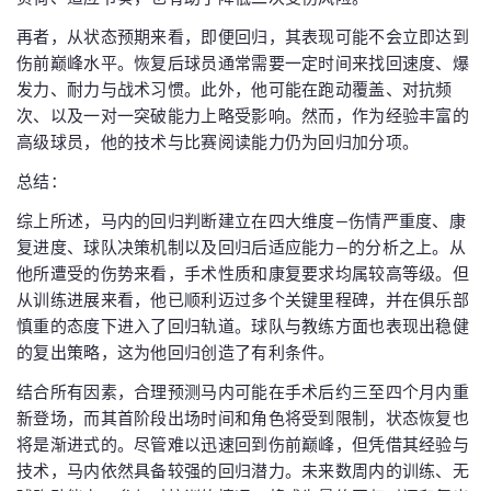
再者，从状态预期来看，即便回归，其表现可能不会立即达到
伤前巅峰水平。恢复后球员通常需要一定时间来找回速度、爆
发力、耐力与战术习惯。此外，他可能在跑动覆盖、对抗频
次、以及一对一突破能力上略受影响。然而，作为经验丰富的
高级球员，他的技术与比赛阅读能力仍为回归加分项。
总结：
综上所述，马内的回归判断建立在四大维度—伤情严重度、康
复进度、球队决策机制以及回归后适应能力—的分析之上。从
他所遭受的伤势来看，手术性质和康复要求均属较高等级。但
从训练进展来看，他已顺利迈过多个关键里程碑，并在俱乐部
慎重的态度下进入了回归轨道。球队与教练方面也表现出稳健
的复出策略，这为他回归创造了有利条件。
结合所有因素，合理预测马内可能在手术后约三至四个月内重
新登场，而其首阶段出场时间和角色将受到限制，状态恢复也
将是渐进式的。尽管难以迅速回到伤前巅峰，但凭借其经验与
技术，马内依然具备较强的回归潜力。未来数周内的训练、无