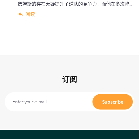
詹姆斯的存在无疑提升了球队的竞争力，而他在多次降...
阅读
订阅
Enter your e-mail
Subscribe