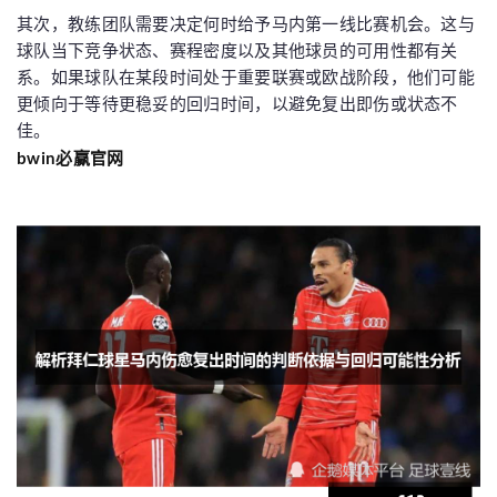
其次，教练团队需要决定何时给予马内第一线比赛机会。这与
球队当下竞争状态、赛程密度以及其他球员的可用性都有关
系。如果球队在某段时间处于重要联赛或欧战阶段，他们可能
更倾向于等待更稳妥的回归时间，以避免复出即伤或状态不
佳。
bwin必赢官网