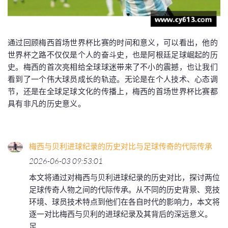
通过回顾梅西首场世界杯比赛的时间和意义，可以看出，他的
世界杯之路不仅仅是个人的奋斗史，也是阿根廷足球崛起的历
史。梅西的首次亮相给全球球迷带来了不小的震撼，也让我们
看到了一个伟大球员成长的轨迹。无论是在个人技术、心态调
节，还是在全球足球文化的传播上，梅西的首场世界杯比赛都
具有非凡的历史意义。
梅西与贝利进球纪录的历史对比与足球传奇的代际传承
2026-06-03 09:53:01
本文将通过对梅西与贝利进球纪录的历史对比，探讨两位
足球传奇人物之间的代际传承。从不同的历史背景、竞技
环境、球员技术特点到他们在各自时代的影响力，本文将
逐一对比梅西与贝利的进球纪录及其背后的深远意义。
足...