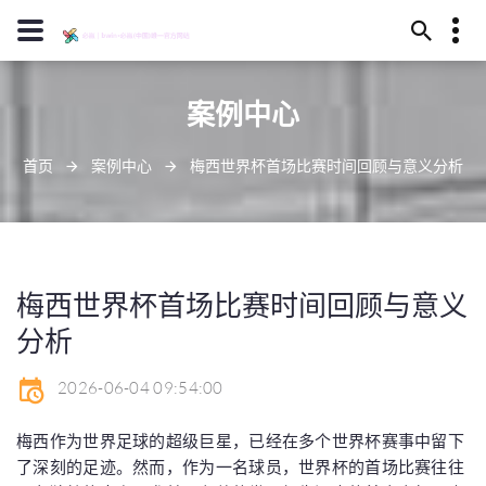
13594780441
案例中心
六盘水市茄和之涧58号
discouraging@icloud.com
首页
案例中心
梅西世界杯首场比赛时间回顾与意义分析
梅西世界杯首场比赛时间回顾与意义
分析
2026-06-04 09:54:00
梅西作为世界足球的超级巨星，已经在多个世界杯赛事中留下
了深刻的足迹。然而，作为一名球员，世界杯的首场比赛往往