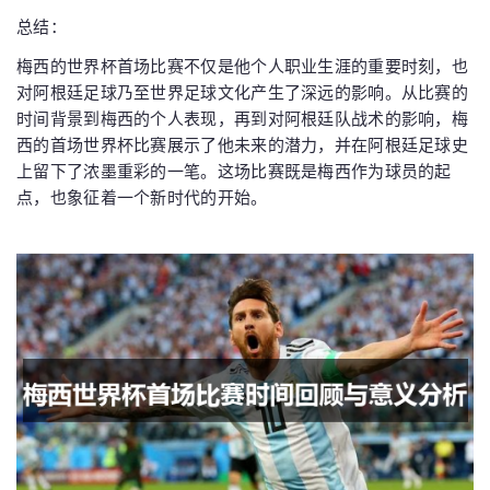
总结：
梅西的世界杯首场比赛不仅是他个人职业生涯的重要时刻，也
对阿根廷足球乃至世界足球文化产生了深远的影响。从比赛的
时间背景到梅西的个人表现，再到对阿根廷队战术的影响，梅
西的首场世界杯比赛展示了他未来的潜力，并在阿根廷足球史
上留下了浓墨重彩的一笔。这场比赛既是梅西作为球员的起
点，也象征着一个新时代的开始。