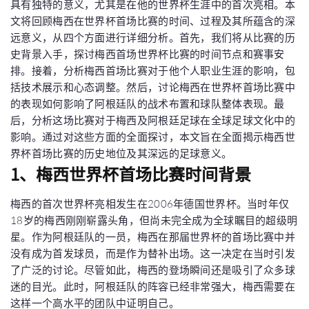
具有独特的意义，尤其是在他的世界杯生涯中的首次亮相。本
文将回顾梅西在世界杯首场比赛的时间、过程及其所蕴含的深
远意义，从四个方面进行详细分析。首先，我们将从比赛的历
史背景入手，探讨梅西首场世界杯比赛的时间节点和赛事安
排。接着，分析梅西首场比赛对于他个人职业生涯的影响，包
括技术展示和心态调整。然后，讨论梅西在世界杯首场比赛中
的表现如何影响了阿根廷队的战术布置和球队整体表现。最
后，分析这场比赛对于梅西及阿根廷足球在全球足球文化中的
影响。通过对这些方面的全面探讨，本文旨在全面揭示梅西世
界杯首场比赛的历史地位及其深远的足球意义。
1、梅西世界杯首场比赛时间背景
梅西的首次世界杯亮相发生在2006年德国世界杯。当时年仅
18岁的梅西刚刚崭露头角，但尚未完全成为全球瞩目的超级明
星。作为阿根廷队的一员，梅西在那届世界杯的首场比赛中并
没有成为首发球员，而是作为替补出场。这一决定在当时引发
了广泛的讨论。尽管如此，梅西的登场瞬间还是吸引了众多球
迷的目光。此时，阿根廷队的阵容已经非常强大，梅西需要在
这样一个高水平的团队中证明自己。