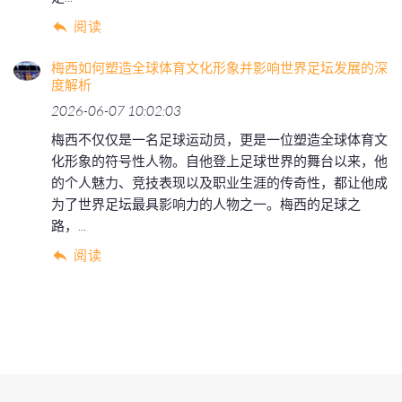
阅读
梅西如何塑造全球体育文化形象并影响世界足坛发展的深
度解析
2026-06-07 10:02:03
梅西不仅仅是一名足球运动员，更是一位塑造全球体育文
化形象的符号性人物。自他登上足球世界的舞台以来，他
的个人魅力、竞技表现以及职业生涯的传奇性，都让他成
为了世界足坛最具影响力的人物之一。梅西的足球之
路，...
阅读