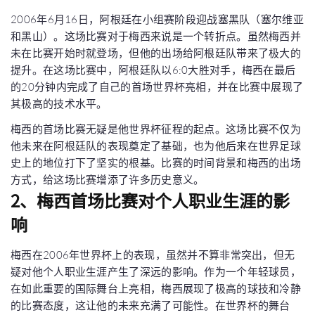
2006年6月16日，阿根廷在小组赛阶段迎战塞黑队（塞尔维亚
和黑山）。这场比赛对于梅西来说是一个转折点。虽然梅西并
未在比赛开始时就登场，但他的出场给阿根廷队带来了极大的
提升。在这场比赛中，阿根廷队以6:0大胜对手，梅西在最后
的20分钟内完成了自己的首场世界杯亮相，并在比赛中展现了
其极高的技术水平。
梅西的首场比赛无疑是他世界杯征程的起点。这场比赛不仅为
他未来在阿根廷队的表现奠定了基础，也为他后来在世界足球
史上的地位打下了坚实的根基。比赛的时间背景和梅西的出场
方式，给这场比赛增添了许多历史意义。
2、梅西首场比赛对个人职业生涯的影
响
梅西在2006年世界杯上的表现，虽然并不算非常突出，但无
疑对他个人职业生涯产生了深远的影响。作为一个年轻球员，
在如此重要的国际舞台上亮相，梅西展现了极高的球技和冷静
的比赛态度，这让他的未来充满了可能性。在世界杯的舞台