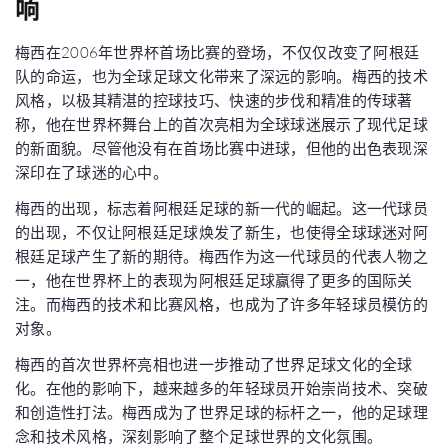
响
梅西在2006年世界杯首场比赛的登场，不仅仅改变了阿根廷
队的命运，也为全球足球文化带来了深远的影响。梅西的技术
风格，以极其精湛的控球技巧、快速的步伐和精准的传球著
称，他在世界杯舞台上的首次亮相为全球球迷展示了现代足球
的新面貌。尽管他没有在首场比赛中进球，但他的出色表现深
深印在了球迷的心中。
梅西的出现，标志着阿根廷足球的新一代的崛起。这一代球员
的出现，不仅让阿根廷足球焕发了新生，也使得全球球迷对阿
根廷足球产生了新的期待。梅西作为这一代球员的代表人物之
一，他在世界杯上的表现为阿根廷足球赢得了更多的国际关
注。而梅西的技术和比赛风格，也成为了许多年轻球员模仿的
对象。
梅西的首次世界杯亮相也进一步推动了世界足球文化的全球
化。在他的影响下，越来越多的年轻球员开始崇尚技术、突破
和创造性打法。梅西成为了世界足球的标杆之一，他的足球理
念和技术风格，深刻影响了整个足球世界的文化氛围。