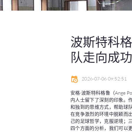
波斯特科
队走向成
2026-07-06 09:52:51
安格·波斯特科格鲁（Ange
内人士留下了深刻的印象。
和独到的思维方式，帮助球
在竞争激烈的环境中脱颖而
己的足球哲学，克服逆境；
四个方面的分析，我们可以