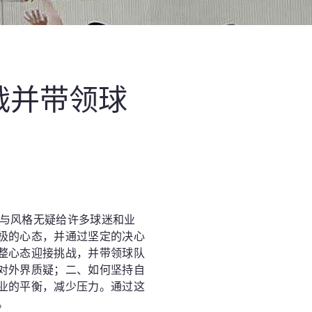
战并带领球
理念与风格无疑给许多球迷和业
极的心态，并通过坚定的决心
整心态迎接挑战，并带领球队
对外界质疑；二、如何坚持自
业的平衡，减少压力。通过这
。