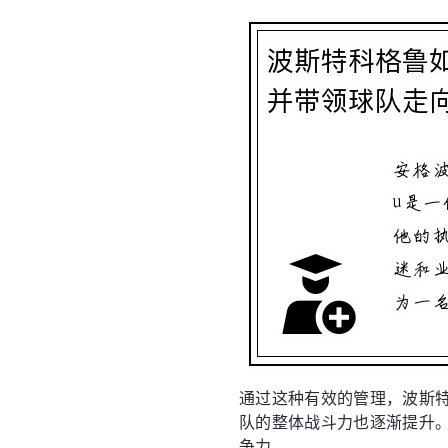
通过这种有效的管理，波斯
队的整体战斗力也逐渐提升
争力。