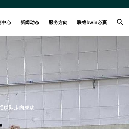
例中心
新闻动态
服务方向
联络bwin必赢
领球队走向成功