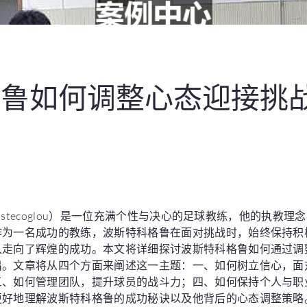
格鲁如何调整心态迎接挑
功
 Postecoglou）是一位充满个性与决心的足球教练，他的执教
作为一名成功的教练，波斯特科格鲁在面对挑战时，始终保持积
队走向了辉煌的成功。本文将详细探讨波斯特科格鲁如何通过调
出。文章将从四个方面来阐述这一主题：一、如何树立信心，面
三、如何管理团队，提升球员的战斗力；四、如何保持个人与职
更好地理解波斯特科格鲁的成功秘诀以及他背后的心态调整策略