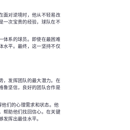
在面对逆境时，他从不轻易改
是一次宝贵的经验，球队在不
一体系的球员。即使在最困难
体水平。最终，这一坚持不仅
势，发挥团队的最大潜力。在
格鲁坚信，良好的团队合作是
解他们的心理需求和状态。他
，帮助他们找回信心。在关键
够发挥出最佳水平。