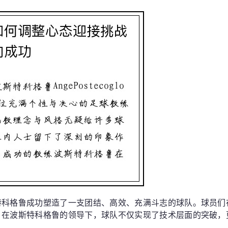
特科格鲁成功塑造了一支团结、高效、充满斗志的球队。球员们
。在波斯特科格鲁的领导下，球队不仅实现了技术层面的突破，